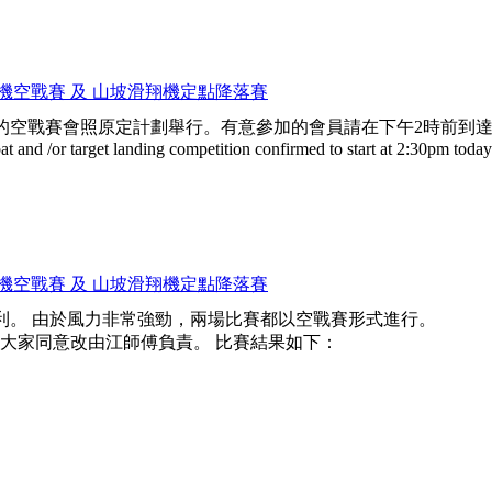
坡滑翔機空戰賽 及 山坡滑翔機定點降落賽
空戰賽會照原定計劃舉行。有意參加的會員請在下午2時前到達飛
at and /or target landing competition confirmed to start at 2:30pm toda
坡滑翔機空戰賽 及 山坡滑翔機定點降落賽
利。 由於風力非常強勁，兩場比賽都以空戰賽形式進行。
大家同意改由江師傅負責。 比賽結果如下：