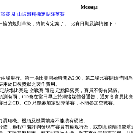
Message
機空戰賽 及 山坡滑翔機定點降落賽
經過一輪的規則草擬，終於有定案了。 比賽日期及詳情如下：
。分兩場舉行。第一場比賽開始時間為2:30，第二場比賽開始時間為3
主要用於日後獎狀之製作費用。
前決定該場比賽是 空戰賽 還是 定點降落賽，賽員不得有異議。
或預測有雨，CD會在當日早上於網絡媒體發通告，通知各會員比
賽日之CD。CD 只能參加定點降落賽，不能參加空戰賽。
動力滑翔機。機頭及機翼前緣不能裝有硬物。
30分鐘，過程中若評判發現有賽員有違規行為，或刻意飛離撞擊航