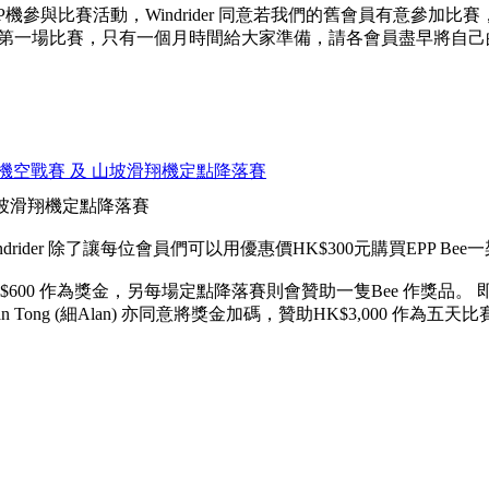
參與比賽活動，Windrider 同意若我們的舊會員有意參加比賽，可
現到第一場比賽，只有一個月時間給大家準備，請各會員盡早將自
坡滑翔機空戰賽 及 山坡滑翔機定點降落賽
 山坡滑翔機定點降落賽
rider 除了讓每位會員們可以用優惠價HK$300元購買EPP 
K$600 作為獎金，另每場定點降落賽則會贊助一隻Bee 作獎品。 即在
 Tong (細Alan) 亦同意將獎金加碼，贊助HK$3,000 作為五天