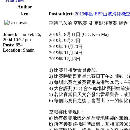
Print view
Author
ken
Post subject:
2019年度 EPP山坡滑翔
期待已久的 空戰賽 及 定點降落賽 
Joined:
Thu Feb 26,
2019年 8月11日 (CD: Ken Ma)
2004 10:52 pm
2019年 9月22日
Posts:
654
2019年 10月20日
Location:
Shatin
2019年 11月24日
2019年 12月8日
1) 比賽只接受會員參加。
2) 比賽時間暫定是比賽日下午2- 4時
3) 每場比賽之參賽費用為港幣20元，
4) 大會評判(CD) 會在每場比賽開始
5) 若比賽當日天文台發出雷暴警告，
6) 每個比賽日之後，會選出下一的個比
空戰賽比賽規則:
a) 所有參賽飛機必須為發泡膠製的無
b) 所有參賽飛機同時出機，互相廝殺