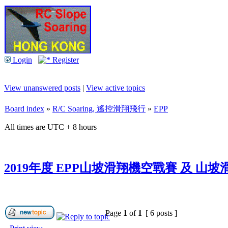
Login
Register
View unanswered posts
|
View active topics
Board index
»
R/C Soaring, 遙控滑翔飛行
»
EPP
All times are UTC + 8 hours
2019年度 EPP山坡滑翔機空戰賽 及 山
Page
1
of
1
[ 6 posts ]