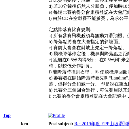
c) 比賽開始後，飛機一旦停止在空中飛行，
d) 若30分鐘後仍然未分勝負，便加
e) 每場比賽的得分會累積登記在大會記
f) 由於CD在空戰賽不能參賽，為求
定點降落賽比賽規則:
a) 所有參賽飛機必須為無動力滑翔機
b) 降落點將會在大會指定的斜坡面。
c) 賽前大會會在斜坡上先定一降落點。
d) 飛機降落停定後，機鼻與降落點之
e) 距離在0.5米內得5分； 在0.5米
時，以較低分作計算。
f) 若降落時撞到石壁， 即使飛機彈回
g) 參賽者在開始降落時要先叫“Land
落，但得分會扣減一分。 即是說在第五圈
h) 比賽分三個回合進行，每位賽員以
i) 比賽的得分會累積登記在大會記錄
Top
ken
Post subject:
Re: 2019年度 EPP山