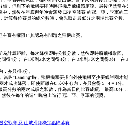
不論甚麼原因，都不能再次出機。剩下來的最後五架機，分別得 5, 4
時10分鐘，但剩下的飛機要即時將飛機反飛繼續廝殺。最後仍然留
錄中，然後在年底週年晚會頒發 EPP 空戰賽 的冠、亞，季軍的三
公平，計算每位賽員的總分數時，會先取走最低分之兩場比賽分數。
。但主審有權阻止其認為有問題之飛機出賽。
距離為計算距離。每次降後即時公報分數，然後即時將飛機取回。
到1米之間得4分； 在1米到2米之間得3分；在 2米到3米之間得2分；
圈內，亦只得0分。
ing”。當叫"Landing"時，飛機機頭要指向外使飛機至少要
才成功降落，即使距離在0.5米中心內，亦只會得 5 - 4 = 1
其最高分數的兩次成績之和數，作為當日的比賽成績。 最高10分，
中，然後在每年的週年晚會上進行 冠、亞、季軍的頒獎。
坡滑翔機空戰賽 及 山坡滑翔機定點降落賽