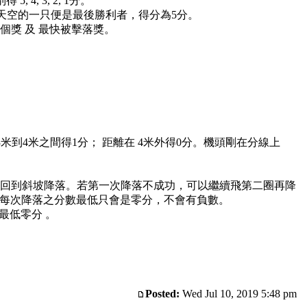
, 3, 2, 1分。
在天空的一只便是最後勝利者，得分為5分。
個獎 及 最快被擊落獎。
在 3米到4米之間得1分； 距離在 4米外得0分。機頭剛在分線上
繞半圈才能回到斜坡降落。若第一次降落不成功，可以繼續飛第二圈再降
分。 每次降落之分數最低只會是零分，不會有負數。
最低零分 。
Posted:
Wed Jul 10, 2019 5:48 pm