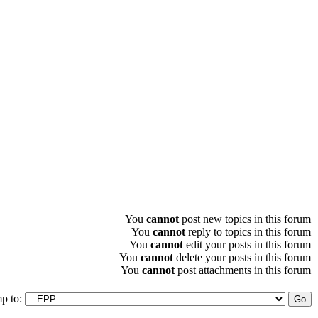
You
cannot
post new topics in this forum
You
cannot
reply to topics in this forum
You
cannot
edit your posts in this forum
You
cannot
delete your posts in this forum
You
cannot
post attachments in this forum
p to: