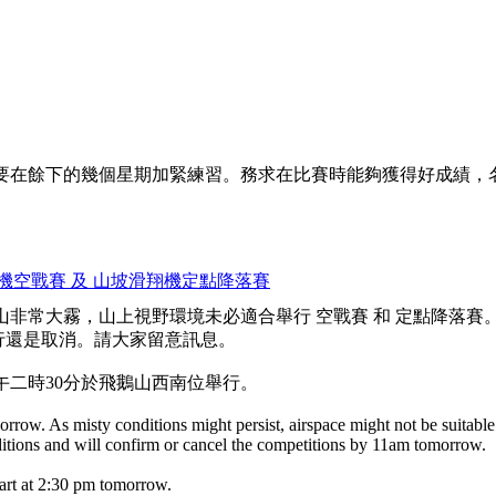
要在餘下的幾個星期加緊練習。務求在比賽時能夠獲得好成績，
坡滑翔機空戰賽 及 山坡滑翔機定點降落賽
非常大霧，山上視野環境未必適合舉行 空戰賽 和 定點降落賽
舉行還是取消。請大家留意訊息。
午二時30分於飛鵝山西南位舉行。
orrow. As misty conditions might persist, airspace might not be suitab
ions and will confirm or cancel the competitions by 11am tomorrow.
tart at 2:30 pm tomorrow.