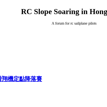
RC Slope Soaring in Hon
A forum for rc sailplane pilots
坡滑翔機定點降落賽