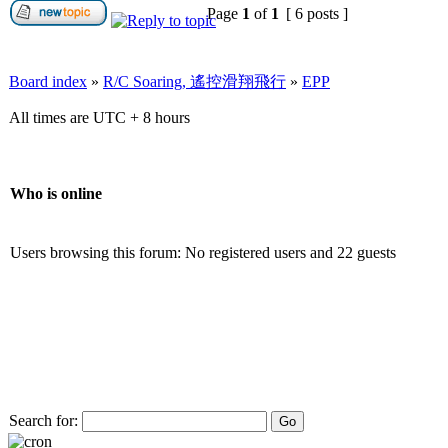
Page
1
of
1
[ 6 posts ]
Board index
»
R/C Soaring, 遙控滑翔飛行
»
EPP
All times are UTC + 8 hours
Who is online
Users browsing this forum: No registered users and 22 guests
Search for: