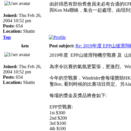
由於得悉有部份舊會員未必有合適的EPP機
與Ken Ma聯絡，集合一起處理。由
Joined:
Thu Feb 26,
2004 10:52 pm
Posts:
654
Location:
Shatin
Top
ken
Post subject:
Re: 2019年度 EPP山
2019年度 EPP山坡滑翔機空戰賽 及
Joined:
Thu Feb 26,
為求令比賽的氣氛更緊張，更激烈。Wind
2004 10:52 pm
Posts:
654
今年的空戰賽，Windrider會每場贊助H
Location:
Shatin
隻Bee, 看到時候的比賽項目而定。另Alan
每場的獎金及獎品將會如下:
EPP空戰賽:
1st $300
2nd $200
3rd $100
4th $100