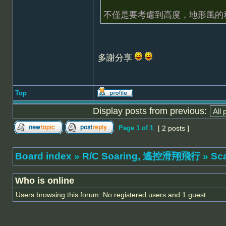
不僅是要考慮到高度，地形風的
多謝分享
Top
Display posts from previous:
Page
1
of
1
[ 2 posts ]
Board index
»
R/C Soaring, 遙控滑翔飛行
»
Sc
Who is online
Users browsing this forum: No registered users and 1 guest