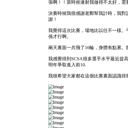
張啊！！當時侯連射我做得不太好，需
決賽時候我很感謝老鄭幫我計時，我對
謝！
我覺得這次比賽，場地比以往不一樣。
係才行啊。
兩天裏面一共飛了16輪，身體有點累
我感覺得到SCSA很多選手水平最近提
明年爭取進入前10.
我很希望大家都在這個比賽裏面認識得