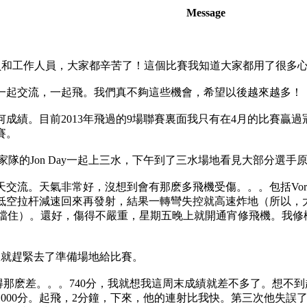
Message
會員和工作人員，大家都辛苦了！這個比賽我知道大家都用了很多
一起交流，一起飛。我們真不夠這些機會，希望以後越來越多！
成績。目前2013年飛過的9場聯賽裏面我只有在4月的比賽贏
賽。
洲國家隊的Jon Day一起上三水，下午到了三水場地看見大部分選
天氣非常好，沒想到會有那麽多飛機受傷。。。包括Vortex，Stobel
算低空拉杆減速回來再發射，結果一轉彎失控就高速炸地（所以，
擋住）。還好，傷得不嚴重，星期五晚上就開通宵修飛機。我修機翼
飯就趕緊去了準備場地給比賽。
那麽差。。。740分，我就想我這周末成績就差不多了。想不到
000分。起飛，2分鐘，下來，他的連射比我快。第三次他失誤