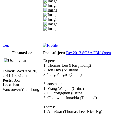
Top
ThomasLee
Post subject:
Re: 2013 SCSA F3K Open
Expert:
1. Thomas Lee (Hong Kong)
2. Jon Day (Australia)
Joined:
Wed Apr 20,
3. Tang Zhigao (China)
2011 10:02 am
Posts:
355
Sportsman:
Location:
1. Wang Wenjun (China)
Vancouver/Yuen Long
2. Gu Yongquan (China)
3. Chotiwutti Innadda (Thailand)
Teams:
1. ArmSoar (Thomas Lee, Nick Ng)