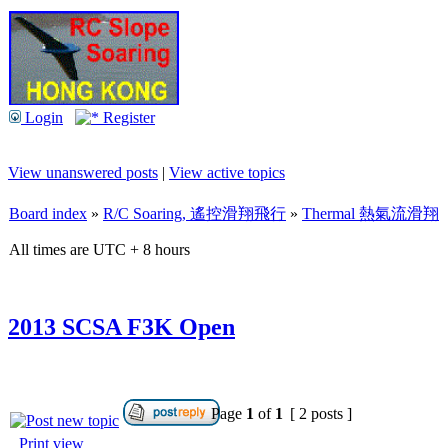
Login
Register
View unanswered posts
|
View active topics
Board index
»
R/C Soaring, 遙控滑翔飛行
»
Thermal 熱氣流滑翔
All times are UTC + 8 hours
2013 SCSA F3K Open
Page
1
of
1
[ 2 posts ]
Print view