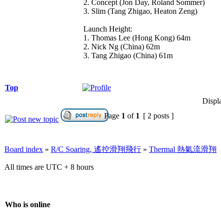
2. Concept (Jon Day, Roland Sommer)
3. Slim (Tang Zhigao, Heaton Zeng)
Launch Height:
1. Thomas Lee (Hong Kong) 64m
2. Nick Ng (China) 62m
3. Tang Zhigao (China) 61m
Top
Displ
Page
1
of
1
[ 2 posts ]
Board index
»
R/C Soaring, 遙控滑翔飛行
»
Thermal 熱氣流滑翔
All times are UTC + 8 hours
Who is online