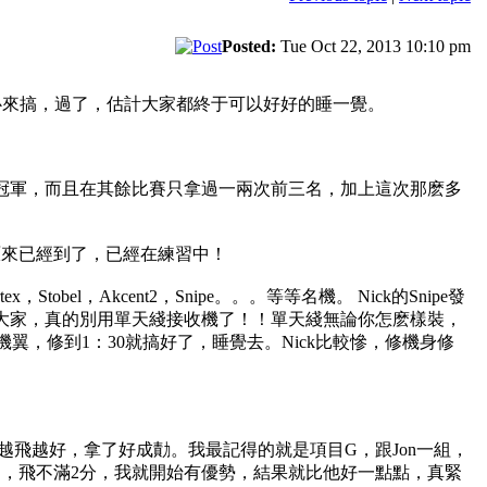
Posted:
Tue Oct 22, 2013 10:10 pm
心來搞，過了，估計大家都終于可以好好的睡一覺。
過冠軍，而且在其餘比賽只拿過一兩次前三名，加上這次那麽多
手原來已經到了，已經在練習中！
，Akcent2，Snipe。。。等等名機。 Nick的Snipe發
大家，真的別用單天綫接收機了！！單天綫無論你怎麽樣裝，
，修到1：30就搞好了，睡覺去。Nick比較慘，修機身修
越飛越好，拿了好成勣。我最記得的就是項目G，跟Jon一組，
了，飛不滿2分，我就開始有優勢，結果就比他好一點點，真緊