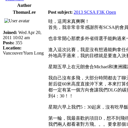
Author
ThomasLee
Post subject:
2013 SCSA F3K Open
哇，這周末真爽啊！
首先，我非常非常感謝所有SCSA的
Joined:
Wed Apr 20,
2011 10:02 am
也非常開心那麽多外省得選手能夠過來
Posts:
355
Location:
進入這次比賽，我是沒有想過能夠拿任何
Vancouver/Yuen Long
外地高手過來，我的目標就是要進入決
星期五早上在元朗會合Michael和澳
我自己沒有多飛，大部分時間都去了聊天交流。
射后從60米高度直接沖下來，本來打
都一定有某一個方向會讓我們DLG的碳
到4：30！！
星期六早上我們5：30起床，沒有吃早
第一輪，我最喜歡的項目D，想不到飛得
我們兩人都看著對方飛。。。要拿那個1