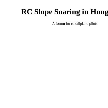
RC Slope Soaring in Hon
A forum for rc sailplane pilots