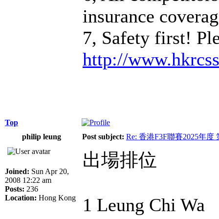
insurance coverage
7, Safety first! P
http://www.hkrcs
Top
philip leung
Post subject:
Re: 香港F3F聯賽2025年度
出場排位
Joined:
Sun Apr 20,
2008 12:22 am
Posts:
236
Location:
Hong Kong
1 Leung Chi Wa