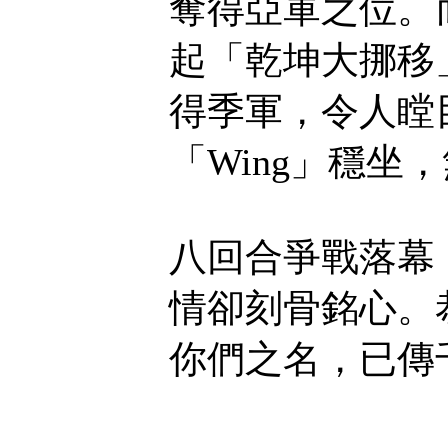
奪得亞軍之位。
起「乾坤大挪移
得季軍，令人瞠
「Wing」穩坐
八回合爭戰落幕
情卻刻骨銘心。
你們之名，已傳