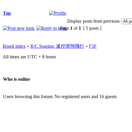
Top
Display posts from previous:
Page
1
of
1
[ 5 posts ]
Board index
»
R/C Soaring, 遙控滑翔飛行
»
F3F
All times are UTC + 8 hours
Who is online
Users browsing this forum: No registered users and 16 guests