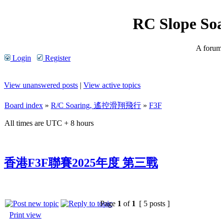
RC Slope So
A forum 
Login
Register
View unanswered posts
|
View active topics
Board index
»
R/C Soaring, 遙控滑翔飛行
»
F3F
All times are UTC + 8 hours
香港F3F聯賽2025年度 第三戰
Page
1
of
1
[ 5 posts ]
Print view