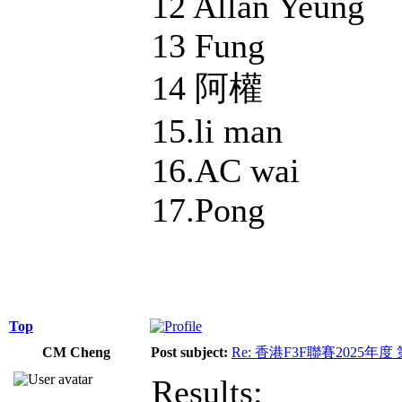
12 Allan Yeung
13 Fung
14 阿權
15.li man
16.AC wai
17.Pong
Top
CM Cheng
Post subject:
Re: 香港F3F聯賽2025年度
Results: