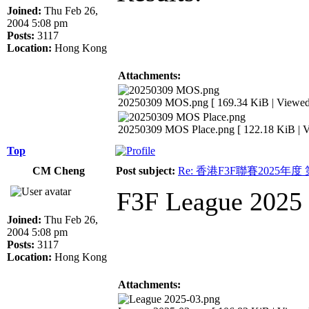
Joined:
Thu Feb 26,
2004 5:08 pm
Posts:
3117
Location:
Hong Kong
Attachments:
20250309 MOS.png [ 169.34 KiB | Viewed 
20250309 MOS Place.png [ 122.18 KiB | V
Top
CM Cheng
Post subject:
Re: 香港F3F聯賽2025年度
F3F League 2025 r
Joined:
Thu Feb 26,
2004 5:08 pm
Posts:
3117
Location:
Hong Kong
Attachments: