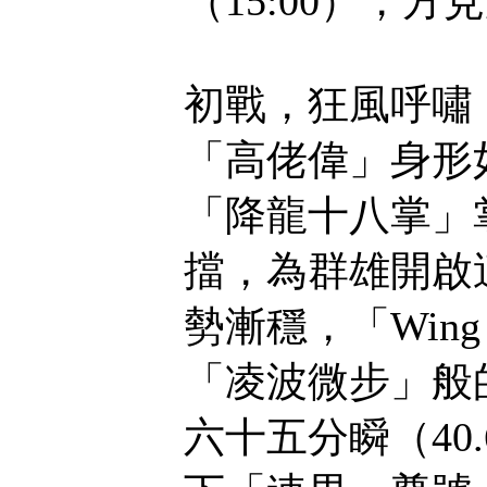
（15:00），
初戰，狂風呼嘯，
「高佬偉」身形
「降龍十八掌」
擋，為群雄開啟
勢漸穩，「Win
「凌波微步」般
六十五分瞬（40