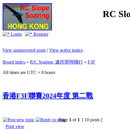
RC Slo
Login
Register
View unanswered posts
|
View active topics
Board index
»
R/C Soaring, 遙控滑翔飛行
»
F3F
All times are UTC + 8 hours
香港F3F聯賽2024年度 第二戰
Page
1
of
1
[ 10 posts ]
Print view