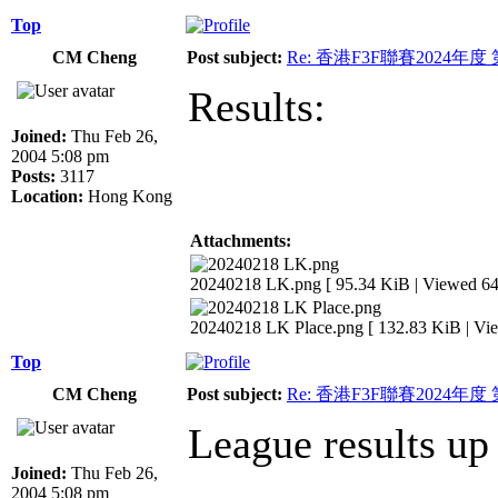
Top
CM Cheng
Post subject:
Re: 香港F3F聯賽2024年度
Results:
Joined:
Thu Feb 26,
2004 5:08 pm
Posts:
3117
Location:
Hong Kong
Attachments:
20240218 LK.png [ 95.34 KiB | Viewed 64
20240218 LK Place.png [ 132.83 KiB | Vie
Top
CM Cheng
Post subject:
Re: 香港F3F聯賽2024年度
League results up
Joined:
Thu Feb 26,
2004 5:08 pm