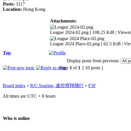
Posts:
3117
Location:
Hong Kong
Attachments:
League 2024-02.png [ 108.25 KiB | Viewed
League 2024 Place-02.png [ 62.5 KiB | Vie
Top
Display posts from previous:
Page
1
of
1
[ 10 posts ]
Board index
»
R/C Soaring, 遙控滑翔飛行
»
F3F
All times are UTC + 8 hours
Who is online