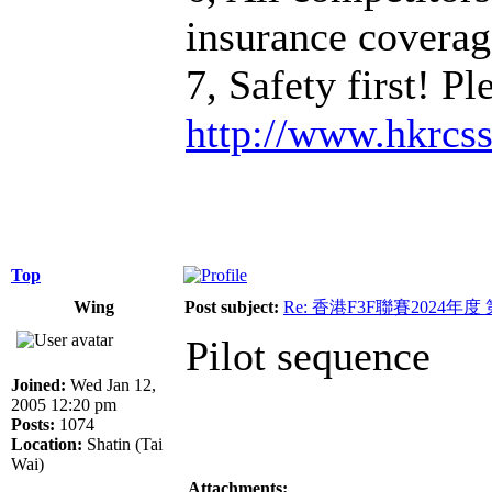
insurance coverage
7, Safety first! P
http://www.hkrcs
Top
Wing
Post subject:
Re: 香港F3F聯賽2024年度
Pilot sequence
Joined:
Wed Jan 12,
2005 12:20 pm
Posts:
1074
Location:
Shatin (Tai
Wai)
Attachments: