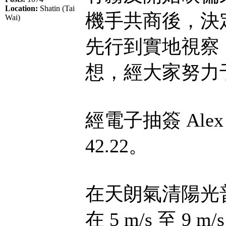
Location:
Shatin (Tai
機手共商後，決
Wai)
先行到實地視察
想，經大家努力于 
經電子抽簽 Al
42.22。
在天朗氣清陽光
在 5 m/s 至 