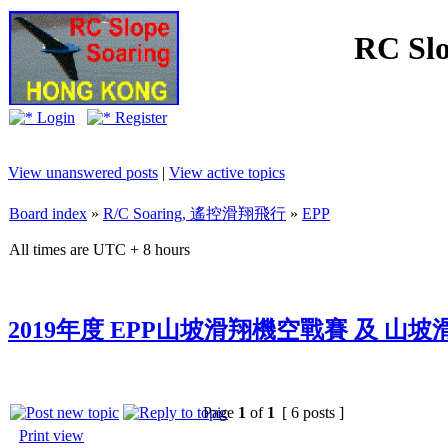
RC Slo
Login
Register
View unanswered posts
|
View active topics
Board index
»
R/C Soaring, 遙控滑翔飛行
»
EPP
All times are UTC + 8 hours
2019年度 EPP山坡滑翔機空戰賽 及 山
Page
1
of
1
[ 6 posts ]
Print view