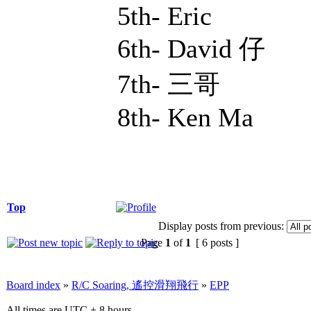
5th- Eric
6th- David 仔
7th- 三哥
8th- Ken Ma
Top
Display posts from previous:
Page
1
of
1
[ 6 posts ]
Board index
»
R/C Soaring, 遙控滑翔飛行
»
EPP
All times are UTC + 8 hours