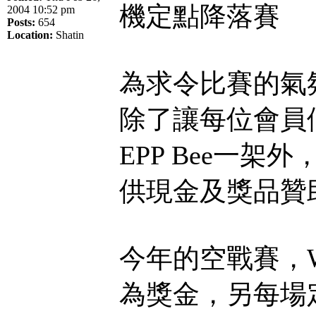
機定點降落賽
2004 10:52 pm
Posts:
654
Location:
Shatin
為求令比賽的氣氛更
除了讓每位會員們
EPP Bee一
供現金及獎品贊
今年的空戰賽，Win
為獎金，另每場定