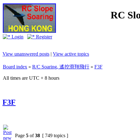
RC Slo
Login
Register
View unanswered posts
|
View active topics
Board index
»
R/C Soaring, 遙控滑翔飛行
»
F3F
All times are UTC + 8 hours
F3F
Page
5
of
38
[ 749 topics ]