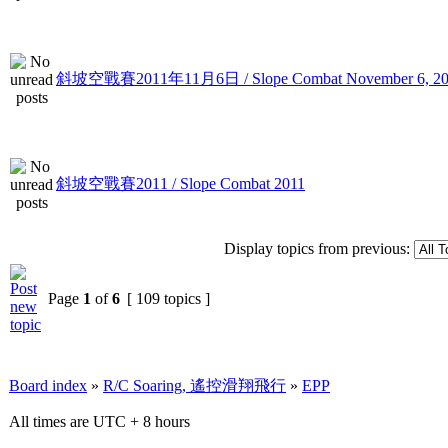
斜坡空戰賽2011年11月6日 / Slope Combat November 6, 20
斜坡空戰賽2011 / Slope Combat 2011
Display topics from previous:
Page
1
of
6
[ 109 topics ]
Board index
»
R/C Soaring, 遙控滑翔飛行
»
EPP
All times are UTC + 8 hours