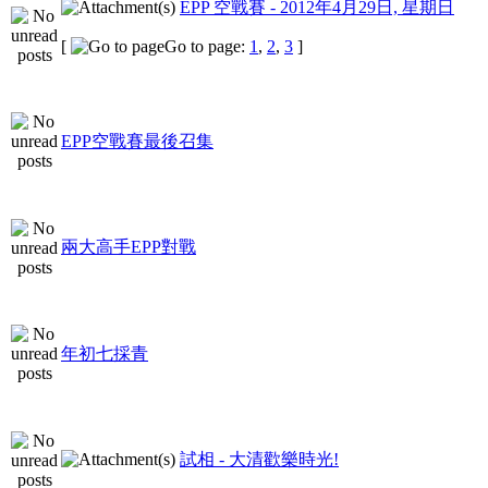
EPP 空戰賽 - 2012年4月29日, 星期日
[
Go to page:
1
,
2
,
3
]
EPP空戰賽最後召集
兩大高手EPP對戰
年初七採青
試相 - 大清歡樂時光!