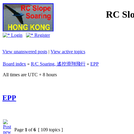
RC Slo
Login
Register
View unanswered posts
|
View active topics
Board index
»
R/C Soaring, 遙控滑翔飛行
»
EPP
All times are UTC + 8 hours
EPP
Page
1
of
6
[ 109 topics ]